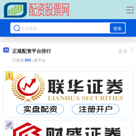
搜索
正规配资平台排行
更多
已收录
999
+家平台