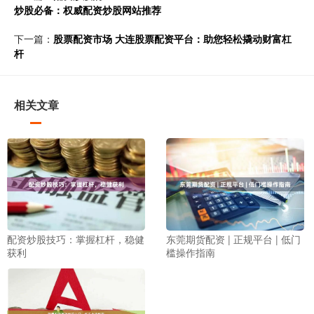
炒股必备：权威配资炒股网站推荐
下一篇：
股票配资市场 大连股票配资平台：助您轻松撬动财富杠
杆
相关文章
配资炒股技巧：掌握杠杆，稳健
东莞期货配资 | 正规平台 | 低门
获利
槛操作指南