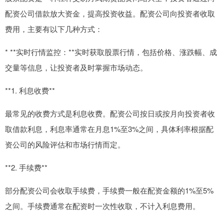
配资公司借款放大资金，提高投资收益。配资公司向投资者收取
费用，主要有以下几种方式：
* **实时行情监控：**实时获取股票行情，包括价格、涨跌幅、成
交量等信息，让投资者及时掌握市场动态。
**1. 利息收费**
最常见的收费方式是利息收费。配资公司按日或按月向投资者收
取借款利息，利息率通常在月息1%至3%之间，具体利率根据配
资公司的风险评估和市场行情而定。
**2. 手续费**
部分配资公司会收取手续费，手续费一般在配资金额的1%至5%
之间。手续费通常在配资时一次性收取，不计入利息费用。