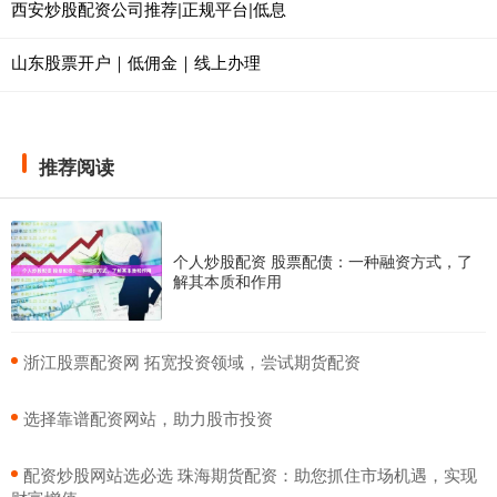
西安炒股配资公司推荐|正规平台|低息
山东股票开户｜低佣金｜线上办理
推荐阅读
个人炒股配资 股票配债：一种融资方式，了
解其本质和作用
​浙江股票配资网 拓宽投资领域，尝试期货配资
​选择靠谱配资网站，助力股市投资
​配资炒股网站选必选 珠海期货配资：助您抓住市场机遇，实现