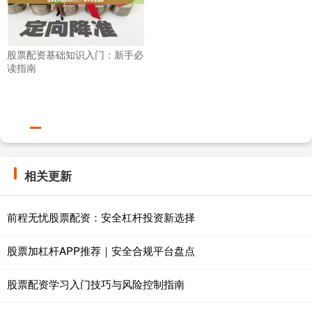
股票配资基础知识入门：新手必
读指南
相关更新
前程无忧股票配资：安全杠杆投资新选择
股票加杠杆APP推荐｜安全合规平台盘点
股票配资学习入门技巧与风险控制指南