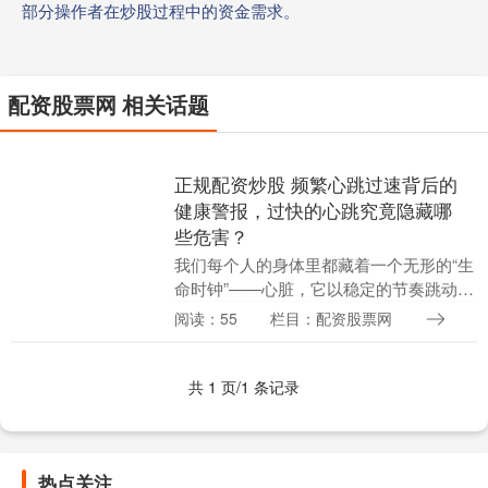
部分操作者在炒股过程中的资金需求。
配资股票网 相关话题
正规配资炒股 频繁心跳过速背后的
健康警报，过快的心跳究竟隐藏哪
些危害？
我们每个人的身体里都藏着一个无形的“生
命时钟”——心脏，它以稳定的节奏跳动
着，维系着生命的延续。然而，当这个“时
阅读：55
栏目：配资股票网
钟”的节律出现异常，比如心跳过快心率＞
100次/....
共 1 页/1 条记录
热点关注