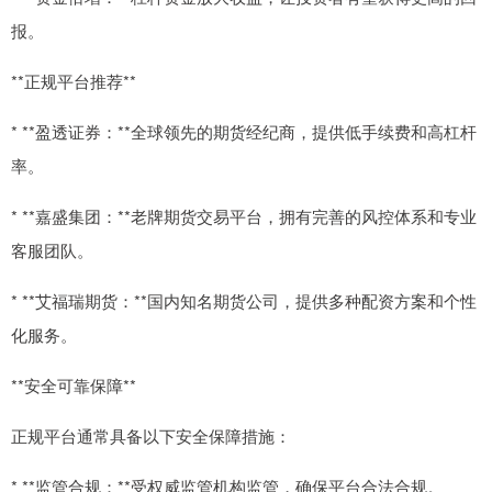
报。
**正规平台推荐**
* **盈透证券：**全球领先的期货经纪商，提供低手续费和高杠杆
率。
* **嘉盛集团：**老牌期货交易平台，拥有完善的风控体系和专业
客服团队。
* **艾福瑞期货：**国内知名期货公司，提供多种配资方案和个性
化服务。
**安全可靠保障**
正规平台通常具备以下安全保障措施：
* **监管合规：**受权威监管机构监管，确保平台合法合规。