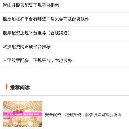
潜山县股票配资正规平台指南
股票加杠杆平台有哪些？常见券商及配资软件
股票配资正规平台推荐（合规渠道）
武汉配资网正规平台推荐
三亚股票配资，正规平台，本地服务
推荐阅读
安全配资，稳健投资：解锁股票财富新密码