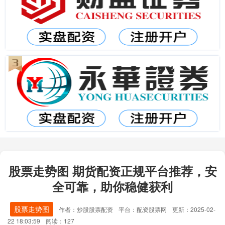
股票走势图 期货配资正规平台推荐，安
全可靠，助你稳健获利
股票走势图
作者：炒股股票配资
平台：配资股票网
更新：2025-02-
22 18:03:59
阅读：127