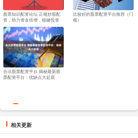
股票知识配资论坛 正规炒股配
比较好的股票配资平台推荐（门
资，助力资金倍增，稳健投资
槛）
合法股票配资平台 揭秘最新股
票配资平台：优缺点大起底
相关更新