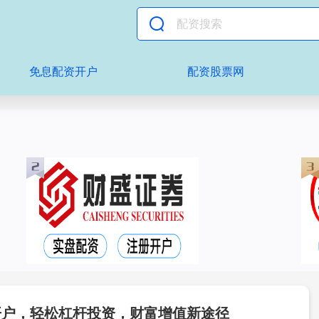
免息配资开户
配资股票网
开户，轻松杠杆投资，财富增值新途径