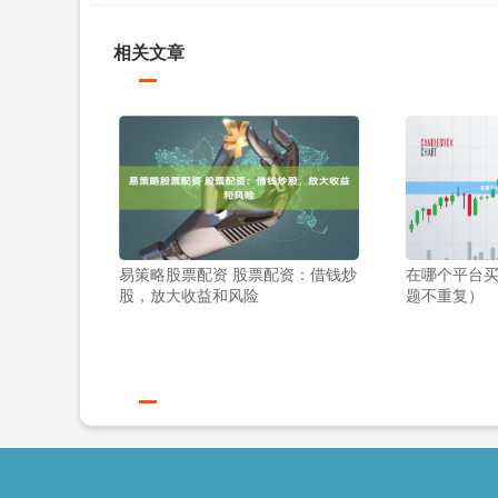
相关文章
易策略股票配资 股票配资：借钱炒
在哪个平台买
股，放大收益和风险
题不重复）