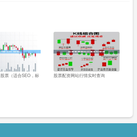
股票（适合SEO，标
股票配资网站行情实时查询