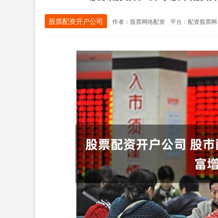
股票配资开户公司
作者：股票网络配资
平台：配资股票网