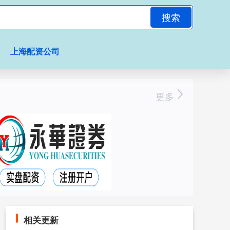
搜索
上海配资公司
更多
相关更新