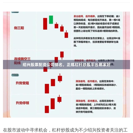
在股市波动中寻求机会，杠杆炒股成为不少绍兴投资者关注的工