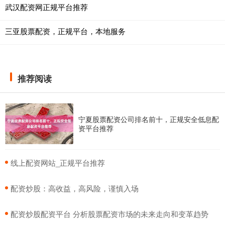
武汉配资网正规平台推荐
三亚股票配资，正规平台，本地服务
推荐阅读
宁夏股票配资公司排名前十，正规安全低息配
资平台推荐
​线上配资网站_正规平台推荐
​配资炒股：高收益，高风险，谨慎入场
​配资炒股配资平台 分析股票配资市场的未来走向和变革趋势