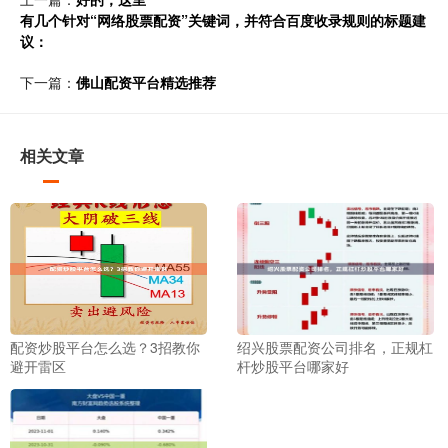
有几个针对“网络股票配资”关键词，并符合百度收录规则的标题建
议：
下一篇：
佛山配资平台精选推荐
相关文章
配资炒股平台怎么选？3招教你
绍兴股票配资公司排名，正规杠
避开雷区
杆炒股平台哪家好