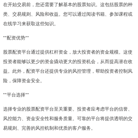
在开始交易前，您还需要了解基本的股票知识。这包括股票的种
类、交易规则、风险和收益。您可以通过阅读书籍、参加课程或
在线学习来获取这些知识。
**配资优势**
股票配资平台通过提供杠杆资金，放大投资者的资金规模。这使
投资者能够以更少的资金撬动更大的投资机会，从而提高潜在收
益。此外，配资平台还提供专业的风控管理，帮助投资者控制风
险，保障资金安全。
**平台选择**
选择专业的股票配资平台至关重要。投资者应考虑平台的信誉、
风控能力、资金安全性和服务质量。可靠的平台将提供透明的交
易规则、完善的风控机制和优质的客户服务。