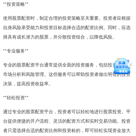
**投资策略**
使用股票配资时，制定合理的投资策略至关重要。投资者应根据
自身风险承受能力和投资目标选择合适的配资比例。同时，应选
择具有成长潜力的股票，并分散投资组合，以降低风险。
**专业服务**
专业的股票配资平台通常提供全面的投资服务，包括投资咨询、
市场分析和风险管理。这些服务可以帮助投资者做出明智的投资
决策，提高投资收益率。
**轻松投资**
通过专业的股票配资平台，投资者可以轻松地进行股票投资。平
台提供便捷的开户流程、灵活的配资方式和实时交易功能。投资
者只需选择合适的配资比例和投资标的，即可轻松实现资金放大